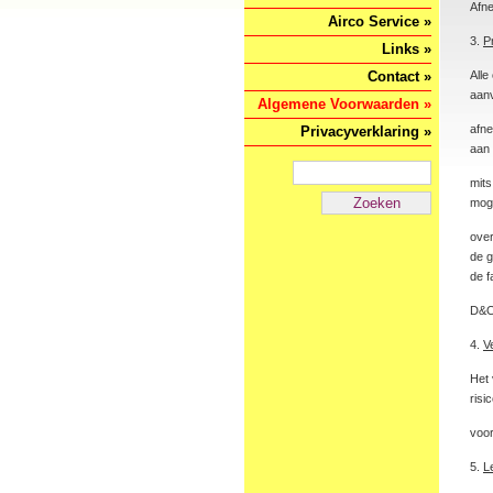
Afne
Airco Service »
3.
P
Links »
Contact »
Alle
aanv
Algemene Voorwaarden »
afne
Privacyverklaring »
aan 
mits
mog
over
de g
de f
D&O 
4.
V
Het 
risi
voor
5.
L