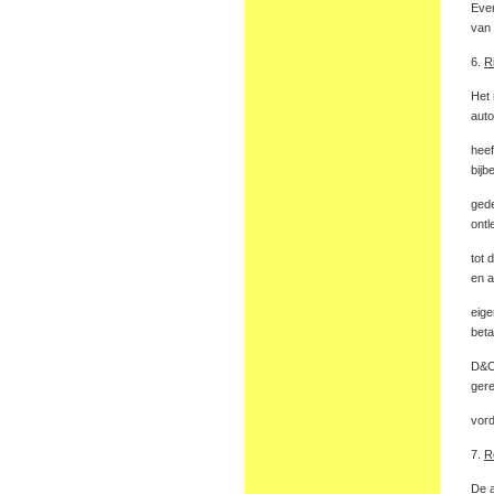
Even
van 
6.
R
Het 
auto
hee
bijb
gede
ontl
tot 
en a
eige
beta
D&O 
gere
vord
7.
R
De a