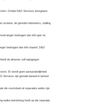
 diensten. Omdat D&O Services doorgaans
n reclame, de gereden kilometers, stalling
 nooit langer bedragen dan één jaar na
it langer bedragen dan één maand. D&O
Heeft de afnemer zelf wijzigingen
vices. Er wordt geen aansprakelijkheid
O Services zijn gestald danwel in beheer
ie voortvloeit uit reparaties welke zijn
g welke betrekking heeft op die reparatie.