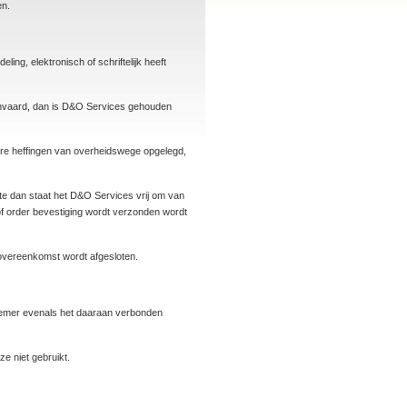
en.
ling, elektronisch of schriftelijk heeft
aanvaard, dan is D&O Services gehouden
ndere heffingen van overheidswege opgelegd,
e dan staat het D&O Services vrij om van
 of order bevestiging wordt verzonden wordt
 overeenkomst wordt afgesloten.
nemer evenals het daaraan verbonden
e niet gebruikt.