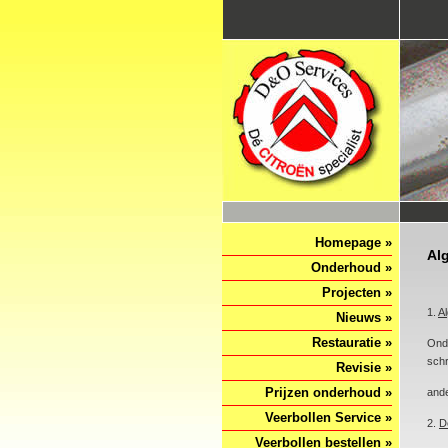
Homepage »
Al
Onderhoud »
Projecten »
1.
A
Nieuws »
Restauratie »
Onde
schri
Revisie »
Prijzen onderhoud »
and
Veerbollen Service »
2.
De
Veerbollen bestellen »