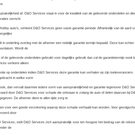
re
prakelijkheid af. D&O Services staat in voor de kwaliteit van de geleverde onderdelen en
raties verricht
hobby auto’s, verleent D&O Services geen vaste garantie periode. Afhankelijk van de aard va
ergelijke
t in onderling overleg met de afnemer een redelijk garantie termijn bepaald. Deze kan echter
uurdatum. Wordt de
 of de geleverde onderdelen gebruikt voor dagelijks gebruik dan zal de garantietermijn noo
ices verleent alleen
ntie op onderdelen indien D&O Services deze garantie kan verhalen op zijn toeleveranciers. 
ebracht in welke vorm
ook, dan vervalt daarmee iedere vorm van aansprakelijkheid en garantie tegenover D&O Ser
aard door D&O Services voor schade die ontstaan is zolang de auto of delen daarvan bij D&
 gegeven. De afnemer dient te allen tijde zorg te
en voor een goede verzekering waarop deze schade verhaald kan worden. Voor gevolgschade d
evoerd door
Services, stelt D&O Services zich aansprakelijk voor ten hoogste het bedrag van de rekenin
onder de