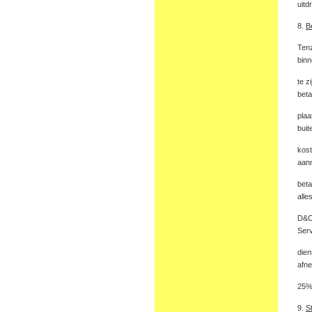
uitd
8.
B
Tenz
bin
te z
beta
plaa
buit
kost
aanm
beta
alle
D&O 
Serv
dien
afn
25
9.
S