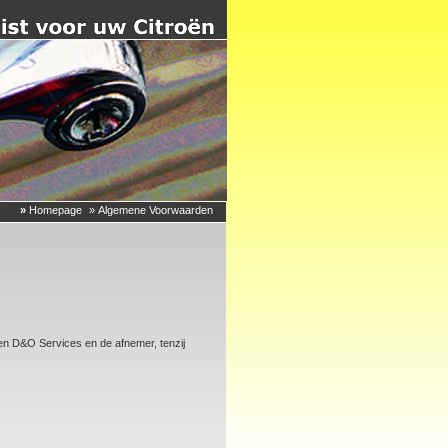
»
Homepage
» Algemene Voorwaarden
en D&O Services en de afnemer, tenzij