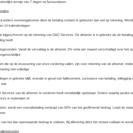
rukkelijke termijn van 7 dagen na factuurdatum.
etaling
ij anders overeengekomen dient de betaling contant te gebeuren dan wel op rekening. Wordt
nen 14 kalenderdagen
ijn bijgeschreven op de rekening van D&O Services. De afnemer is in gebreke als de betalings
ling heeft
tsgevonden. Vanaf de vervaldag is de afnemer 2% rente per maand verschuldigd over het ope
engerechtelijke
en die op de incassering van onze vordering vallen, zijn voor rekening van de afnemer. Indien
aning met volledige
lingen in gebreke blijft, evenals in geval van faillissement, surseance van betaling, stillegging v
s wat
Services van de afnemer te vorderen heeft onmiddellijk opeisbaar. Orders waarbij sprake i
ices in materialen of
sten, wordt een vooruitbetaling verlangd van 50% van het geoffreerde bedrag. Loopt de repara
emer
%
van het dan openstaande bedrag te voldoen. Bij aflevering dient het restant voldaan te word
tallingskosten