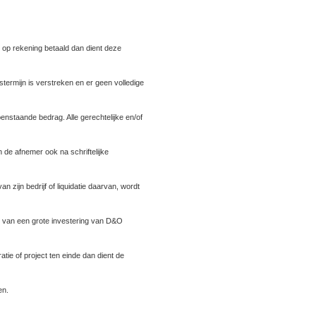
 op rekening betaald dan dient deze
termijn is verstreken en er geen volledige
nstaande bedrag. Alle gerechtelijke en/of
 de afnemer ook na schriftelijke
an zijn bedrijf of liquidatie daarvan, wordt
s van een grote investering van D&O
tie of project ten einde dan dient de
en.