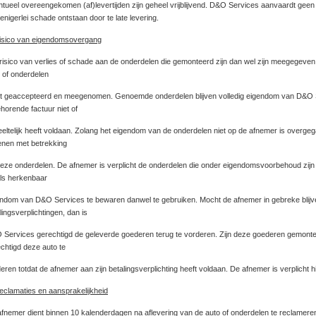
tueel overeengekomen (af)levertijden zijn geheel vrijblijvend. D&O Services aanvaardt geen 
enigerlei schade ontstaan door te late levering.
isico van eigendomsovergang
risico van verlies of schade aan de onderdelen die gemonteerd zijn dan wel zijn meegegeve
 of onderdelen
ft geaccepteerd en meegenomen. Genoemde onderdelen blijven volledig eigendom van D&O 
ehorende factuur niet of
eltelijk heeft voldaan. Zolang het eigendom van de onderdelen niet op de afnemer is over
enen met betrekking
deze onderdelen. De afnemer is verplicht de onderdelen die onder eigendomsvoorbehoud zijn
ls herkenbaar
ndom van D&O Services te bewaren danwel te gebruiken. Mocht de afnemer in gebreke blijve
lingsverplichtingen, dan is
Services gerechtigd de geleverde goederen terug te vorderen. Zijn deze goederen gemonte
chtigd deze auto te
eren totdat de afnemer aan zijn betalingsverplichting heeft voldaan. De afnemer is verplicht 
eclamaties en aansprakelijkheid
fnemer dient binnen 10 kalenderdagen na aflevering van de auto of onderdelen te reclameren.