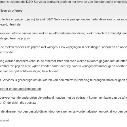
mer is diegene die D&O Services opdracht geeft tot het leveren van diensten en/of onderdel
rijzen en offertes
 offertes en prijzen zijn vrijblijvend. D&O Services is pas gebonden nadat deze een order monde
aard. Heeft de
mer een offerte binnen twee weken na offertedatum mondeling, elektronisch of schriftelijk 
de geoffreerde prijzen
 de toeleveranciers de prijzen niet wijzigen. Ook wijzigingen in belastingen, accijnzen en a
en zonder
leg worden doorberekend. Is de afnemer later dan twee weken akkoord gegaan met de offert
eoffreerde prijzen af te wijken zonder nader overleg. Voor leveringen waarvoor geen offerte
actuur als opdrachtbevestiging beschouwd.
Services is gerechtigd om de kosten van een offerte in rekening te brengen indien er geen
ervoer en behandelingskosten
vervoer van de onderdelen die verband houden met de opdracht komen ten laste van de af
co. Onderdelen die speciaal
 de afnemer worden besteld dienen door de afnemer te worden afgenomen ook al worden dez
evertijd