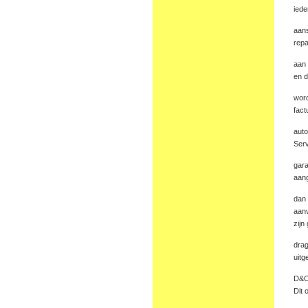
iede
aans
repa
aan 
en d
word
fact
auto
Serv
gara
aang
dan 
aanv
zijn
drag
uitg
D&O 
Dit 