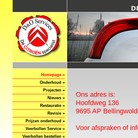
Homepage »
Onderhoud »
Projecten »
Ons adres is:
Nieuws »
Hoofdweg 136
Restauratie »
9695 AP Bellingwold
Revisie »
Prijzen onderhoud »
Voor afspraken of in
Veerbollen Service »
Veerbollen bestellen »