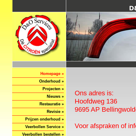
Homepage »
Onderhoud »
Projecten »
Ons adres is:
Nieuws »
Hoofdweg 136
Restauratie »
9695 AP Bellingwold
Revisie »
Prijzen onderhoud »
Voor afspraken of in
Veerbollen Service »
Veerbollen bestellen »